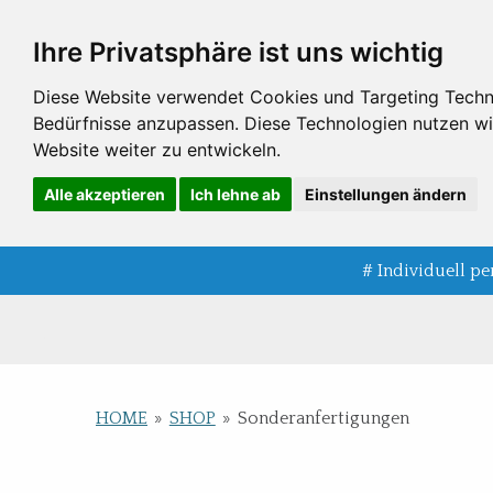
Zum
Ihre Privatsphäre ist uns wichtig
Hauptinhalt
springen
Diese Website verwendet Cookies und Targeting Technol
Bedürfnisse anzupassen. Diese Technologien nutzen 
Website weiter zu entwickeln.
Alle akzeptieren
Ich lehne ab
Einstellungen ändern
# Individuell pe
.
HOME
»
SHOP
»
Sonderanfertigungen