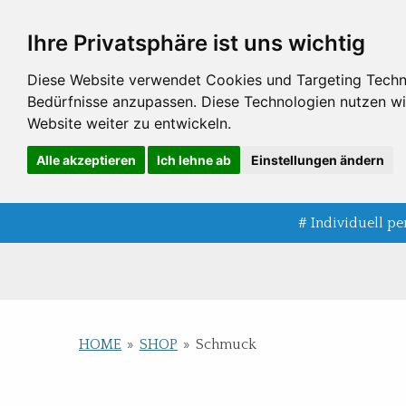
Zum
Ihre Privatsphäre ist uns wichtig
Hauptinhalt
springen
Diese Website verwendet Cookies und Targeting Technol
Bedürfnisse anzupassen. Diese Technologien nutzen 
Website weiter zu entwickeln.
Alle akzeptieren
Ich lehne ab
Einstellungen ändern
# Individuell pe
.
HOME
»
SHOP
»
Schmuck